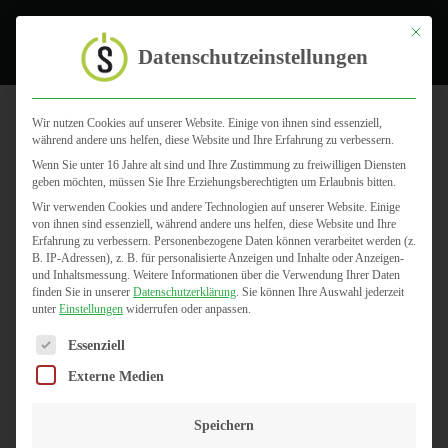
Toggle
Mit dies
Datenschutzeinstellungen
Wir nutzen Cookies auf unserer Website. Einige von ihnen sind essenziell,
während andere uns helfen, diese Website und Ihre Erfahrung zu verbessern.
Was ist die IP-Telefonie
Wenn Sie unter 16 Jahre alt sind und Ihre Zustimmung zu freiwilligen Diensten
geben möchten, müssen Sie Ihre Erziehungsberechtigten um Erlaubnis bitten.
(All-IP) und weshalb
Wir verwenden Cookies und andere Technologien auf unserer Website. Einige
von ihnen sind essenziell, während andere uns helfen, diese Website und Ihre
solltest du darauf
Erfahrung zu verbessern.
Personenbezogene Daten können verarbeitet werden (z.
B. IP-Adressen), z. B. für personalisierte Anzeigen und Inhalte oder Anzeigen-
und Inhaltsmessung.
Weitere Informationen über die Verwendung Ihrer Daten
umsteigen?
finden Sie in unserer
Datenschutzerklärung
.
Sie können Ihre Auswahl jederzeit
unter
Einstellungen
widerrufen oder anpassen.
Es folgt eine Liste der Service-Gruppen, für die eine Einwilligun
Essenziell
Externe Medien
Speichern