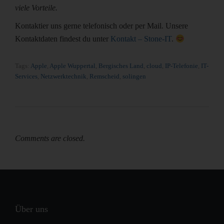
viele Vorteile.
Kontaktier uns gerne telefonisch oder per Mail. Unsere
Kontaktdaten findest du unter
Kontakt – Stone-IT
.
Tags:
Apple
,
Apple Wuppertal
,
Bergisches Land
,
cloud
,
IP-Telefonie
,
IT-
Services
,
Netzwerktechnik
,
Remscheid
,
solingen
Comments are closed.
Über uns