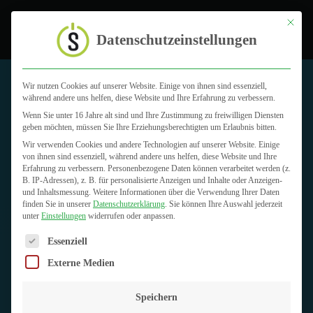
Toggle
Mit dies
Datenschutzeinstellungen
Wir nutzen Cookies auf unserer Website. Einige von ihnen sind essenziell,
während andere uns helfen, diese Website und Ihre Erfahrung zu verbessern.
Wenn Sie unter 16 Jahre alt sind und Ihre Zustimmung zu freiwilligen Diensten
geben möchten, müssen Sie Ihre Erziehungsberechtigten um Erlaubnis bitten.
Wir verwenden Cookies und andere Technologien auf unserer Website. Einige
von ihnen sind essenziell, während andere uns helfen, diese Website und Ihre
Erfahrung zu verbessern.
Personenbezogene Daten können verarbeitet werden (z.
B. IP-Adressen), z. B. für personalisierte Anzeigen und Inhalte oder Anzeigen-
und Inhaltsmessung.
Weitere Informationen über die Verwendung Ihrer Daten
finden Sie in unserer
Datenschutzerklärung
.
Sie können Ihre Auswahl jederzeit
unter
Einstellungen
widerrufen oder anpassen.
Es folgt eine Liste der Service-Gruppen, für die eine Einwilligun
Essenziell
Externe Medien
Speichern