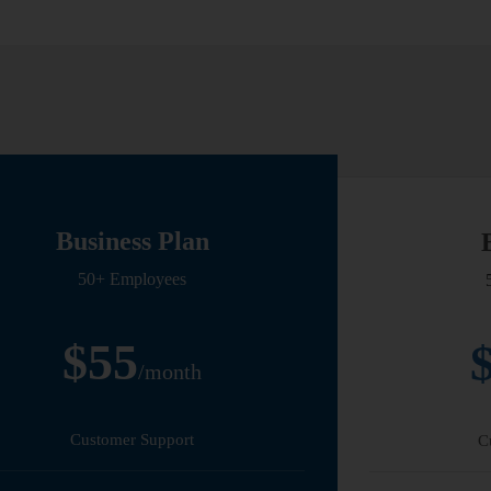
Business Plan
50+ Employees
$55
/month
Customer Support
C