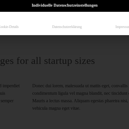
Individuelle Datenschutzeinstellungen
ookie-Details
Datenschutzerklärung
Impressu
es for all startup sizes
d imperdiet
Donec dui lorem, malesuada ut mattis eget, convallis
uis
condimentum ligula vel magna blandit, nec tincidunt 
t semper
Mauris a lectus massa. Aliquam egestas pharetra nisi, 
vehicula magna eget vitae.