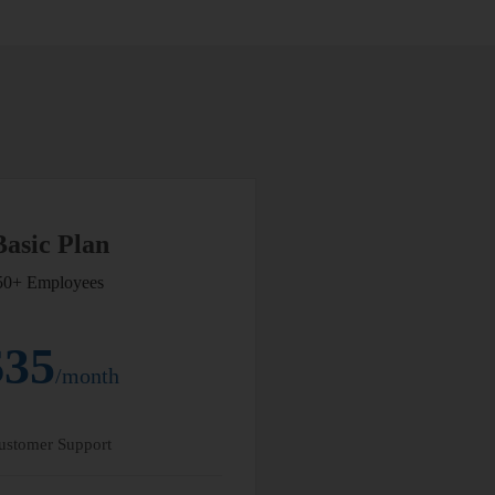
Basic Plan
50+ Employees
$35
/month
ustomer Support