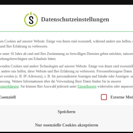
Startseite
Datenschutzeinstellungen
en Cookies auf unserer Website. Einige von ihnen sind essenziell, während andere uns helfen, 
und Ihre Erfahrung zu verbessern.
 unter 16 Jahre alt sind und Ihre Zustimmung zu freiwilligen Diensten geben möchten, müsse
iehungsberechtigten um Erlaubnis bitten.
hat fits your busines
enden Cookies und andere Technologien auf unserer Website. Einige von ihnen sind essenziell
andere uns helfen, diese Website und Ihre Erfahrung zu verbessern.
Personenbezogene Daten
tet werden (z. B. IP-Adressen), z. B. für personalisierte Anzeigen und Inhalte oder Anzeigen- 
messung.
Weitere Informationen über die Verwendung Ihrer Daten finden Sie in unserer
amcorper nulla non metus auctor fringilla.
hutzerklärung
.
Sie können Ihre Auswahl jederzeit unter
Einstellungen
widerrufen oder anpassen
gt eine Liste der Service-Gruppen, für die eine Einwilligung erteilt we
Essenziell
Externe Med
Get Started
Speichern
Nur essenzielle Cookies akzeptieren