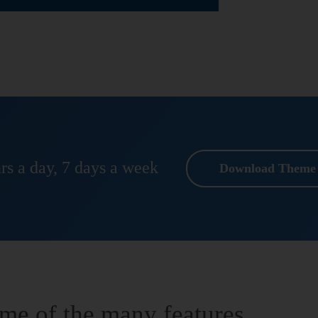
rs a day, 7 days a week
Download Theme
ome of the many features