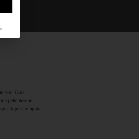
m
 in sem. Duis
orci pellentesque.
quis dignissim ligula