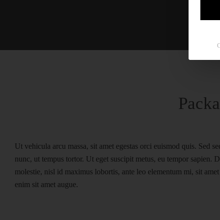
C
Packag
Ut vehicula arcu massa, sit amet egestas orci euismod quis. Sed se
nunc, ut tempus tortor. Ut eget suscipit metus, eu tempor sapien. D
molestie, nisl id maximus lobortis, ante leo elementum mi, sit ame
enim sit amet augue.