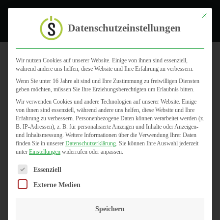
Toggle
Mit dies
Datenschutzeinstellungen
Wir nutzen Cookies auf unserer Website. Einige von ihnen sind essenziell,
während andere uns helfen, diese Website und Ihre Erfahrung zu verbessern.
Abrechnung
Wenn Sie unter 16 Jahre alt sind und Ihre Zustimmung zu freiwilligen Diensten
geben möchten, müssen Sie Ihre Erziehungsberechtigten um Erlaubnis bitten.
Wir verwenden Cookies und andere Technologien auf unserer Website. Einige
von ihnen sind essenziell, während andere uns helfen, diese Website und Ihre
Erfahrung zu verbessern.
Personenbezogene Daten können verarbeitet werden (z.
B. IP-Adressen), z. B. für personalisierte Anzeigen und Inhalte oder Anzeigen-
und Inhaltsmessung.
Weitere Informationen über die Verwendung Ihrer Daten
finden Sie in unserer
Datenschutzerklärung
.
Sie können Ihre Auswahl jederzeit
unter
Einstellungen
widerrufen oder anpassen.
Es folgt eine Liste der Service-Gruppen, für die eine Einwilligun
Essenziell
Externe Medien
Speichern