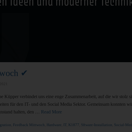
twoch ✔
 2021
 Küpper verbindet uns eine enge Zusammenarbeit, auf die wir stolz si
eiten für den IT- und den Social Media Sektor. Gemeinsam konnten wir
 instand halten, den …
Read More
gration
,
Feedback Mittwoch
,
Hardware
,
IT
,
K1877
,
Sftware-Installation
,
Social-Med