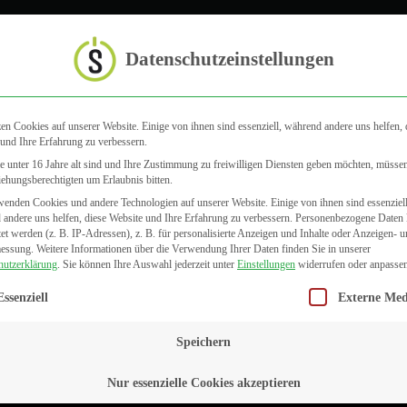
Startseite
Datenschutzeinstellungen
en Cookies auf unserer Website. Einige von ihnen sind essenziell, während andere uns helfen, 
Feedback Mittwoch
und Ihre Erfahrung zu verbessern.
 unter 16 Jahre alt sind und Ihre Zustimmung zu freiwilligen Diensten geben möchten, müsse
iehungsberechtigten um Erlaubnis bitten.
enden Cookies und andere Technologien auf unserer Website. Einige von ihnen sind essenziell
andere uns helfen, diese Website und Ihre Erfahrung zu verbessern.
Personenbezogene Daten
tet werden (z. B. IP-Adressen), z. B. für personalisierte Anzeigen und Inhalte oder Anzeigen- 
messung.
Weitere Informationen über die Verwendung Ihrer Daten finden Sie in unserer
hutzerklärung
.
Sie können Ihre Auswahl jederzeit unter
Einstellungen
widerrufen oder anpassen
gt eine Liste der Service-Gruppen, für die eine Einwilligung erteilt we
Essenziell
Externe Med
Speichern
Nur essenzielle Cookies akzeptieren