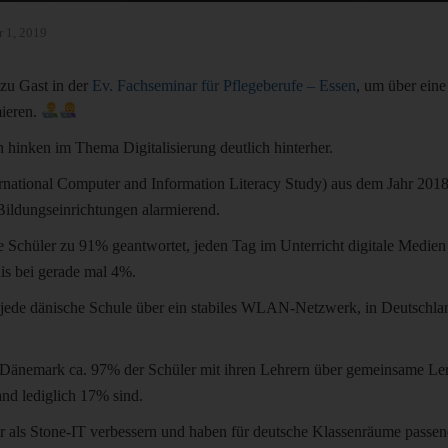
 1, 2019
zu Gast in der
Ev. Fachseminar für Pflegeberufe – Essen
, um über eine
mieren.
 hinken im Thema Digitalisierung deutlich hinterher.
rnational Computer and Information Literacy Study) aus dem Jahr 2018 i
ildungseinrichtungen alarmierend.
 Schüler zu 91% geantwortet, jeden Tag im Unterricht digitale Medien
is bei gerade mal 4%.
t jede dänische Schule über ein stabiles WLAN-Netzwerk, in Deutschlan
Dänemark ca. 97% der Schüler mit ihren Lehrern über gemeinsame Ler
nd lediglich 17% sind.
 als Stone-IT verbessern und haben für deutsche Klassenräume passe