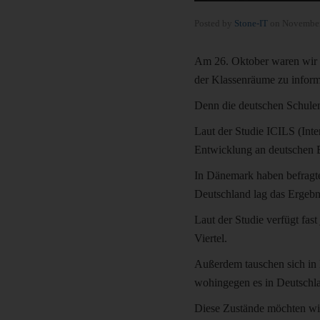
Posted by
Stone-IT
on
November
Am 26. Oktober waren wir 
der Klassenräume zu infor
Denn die deutschen Schulen
Laut der Studie ICILS (Inte
Entwicklung an deutschen B
In Dänemark haben befragte
Deutschland lag das Ergebn
Laut der Studie verfügt fas
Viertel.
Außerdem tauschen sich in 
wohingegen es in Deutschla
Diese Zustände möchten wir