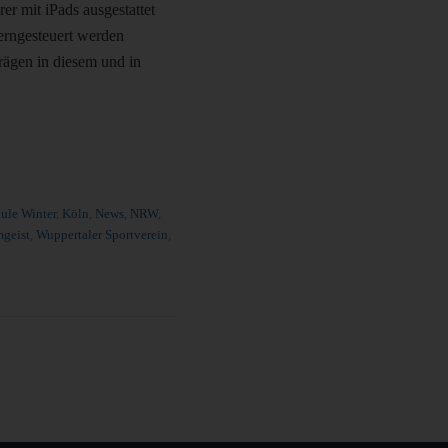
er mit iPads ausgestattet
erngesteuert werden
rägen in diesem und in
ule Winter
,
Köln
,
News
,
NRW
,
geist
,
Wuppertaler Sportverein
,