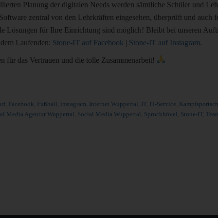
illierten Planung der digitalen Needs werden sämtliche Schüler und Lehr
Software zentral von den Lehrkräften eingesehen, überprüft und auch f
le Lösungen für Ihre Einrichtung sind möglich! Bleibt bei unseren Auft
f dem Laufenden:
Stone-IT auf Facebook
|
Stone-IT auf Instagram
.
n für das Vertrauen und die tolle Zusammenarbeit!
rf
,
Facebook
,
Fußball
,
instagram
,
Internet Wuppertal
,
IT
,
IT-Service
,
Kampfsportsch
al Media Agentur Wuppertal
,
Social Media Wuppertal
,
Sprockhövel
,
Stone-IT
,
Team