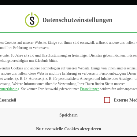
Startseite
Datenschutzeinstellungen
en Cookies auf unserer Website. Einige von ihnen sind essenziell, während andere uns helfen, 
isierung bis ins Klasse
und Ihre Erfahrung zu verbessern.
 unter 16 Jahre alt sind und Ihre Zustimmung zu freiwilligen Diensten geben möchten, müsse
iehungsberechtigten um Erlaubnis bitten.
enden Cookies und andere Technologien auf unserer Website. Einige von ihnen sind essenziell
andere uns helfen, diese Website und Ihre Erfahrung zu verbessern.
Personenbezogene Daten
tet werden (z. B. IP-Adressen), z. B. für personalisierte Anzeigen und Inhalte oder Anzeigen- 
messung.
Weitere Informationen über die Verwendung Ihrer Daten finden Sie in unserer
hutzerklärung
.
Sie können Ihre Auswahl jederzeit unter
Einstellungen
widerrufen oder anpassen
gt eine Liste der Service-Gruppen, für die eine Einwilligung erteilt we
Essenziell
Externe Med
Speichern
Nur essenzielle Cookies akzeptieren