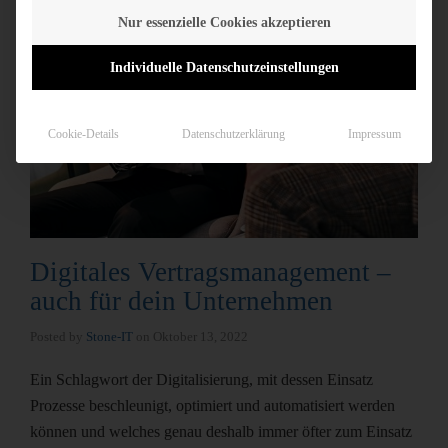
Nur essenzielle Cookies akzeptieren
Individuelle Datenschutzeinstellungen
Cookie-Details
Datenschutzerklärung
Impressum
Digitales Vertragsmanagement –
auch für dein Unternehmen
Posted by
Stone-IT
on
Oktober 13, 2022
Ein Schlagwort der Digitalisierung, mit dessen Einsatz
Prozesse beschleunigt, optimiert und automatisiert werden
können und welches genau deshalb immer öfter zum Einsatz