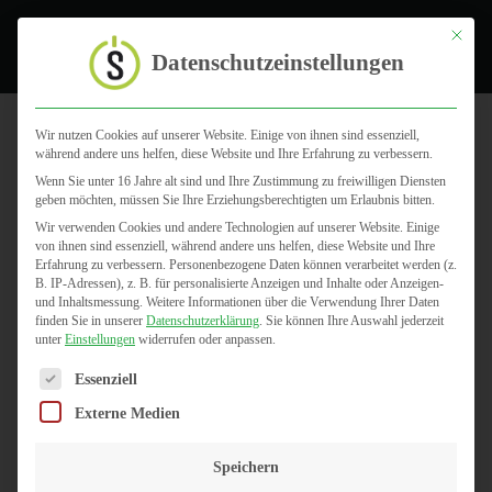
Toggle
Mit dies
Datenschutzeinstellungen
Wir nutzen Cookies auf unserer Website. Einige von ihnen sind essenziell,
während andere uns helfen, diese Website und Ihre Erfahrung zu verbessern.
Stone-IT
Wenn Sie unter 16 Jahre alt sind und Ihre Zustimmung zu freiwilligen Diensten
geben möchten, müssen Sie Ihre Erziehungsberechtigten um Erlaubnis bitten.
Wir verwenden Cookies und andere Technologien auf unserer Website. Einige
von ihnen sind essenziell, während andere uns helfen, diese Website und Ihre
Erfahrung zu verbessern.
Personenbezogene Daten können verarbeitet werden (z.
B. IP-Adressen), z. B. für personalisierte Anzeigen und Inhalte oder Anzeigen-
und Inhaltsmessung.
Weitere Informationen über die Verwendung Ihrer Daten
finden Sie in unserer
Datenschutzerklärung
.
Sie können Ihre Auswahl jederzeit
unter
Einstellungen
widerrufen oder anpassen.
Es folgt eine Liste der Service-Gruppen, für die eine Einwilligun
Essenziell
Externe Medien
Speichern