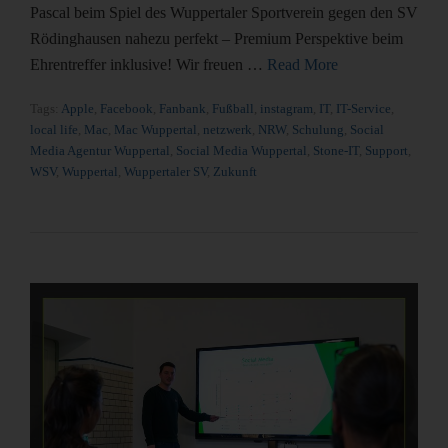
Pascal beim Spiel des Wuppertaler Sportverein gegen den SV
Rödinghausen nahezu perfekt – Premium Perspektive beim
Ehrentreffer inklusive! Wir freuen …
Read More
Tags:
Apple
,
Facebook
,
Fanbank
,
Fußball
,
instagram
,
IT
,
IT-Service
,
local life
,
Mac
,
Mac Wuppertal
,
netzwerk
,
NRW
,
Schulung
,
Social
Media Agentur Wuppertal
,
Social Media Wuppertal
,
Stone-IT
,
Support
,
WSV
,
Wuppertal
,
Wuppertaler SV
,
Zukunft