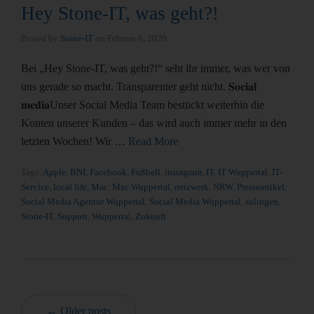
Hey Stone-IT, was geht?!
Posted by
Stone-IT
on
Februar 6, 2020
Bei „Hey Stone-IT, was geht?!“ seht ihr immer, was wer von
uns gerade so macht. Transparenter geht nicht. 𝐒𝐨𝐜𝐢𝐚𝐥
𝐦𝐞𝐝𝐢𝐚Unser Social Media Team bestückt weiterhin die
Konten unserer Kunden – das wird auch immer mehr in den
letzten Wochen! Wir …
Read More
Tags:
Apple
,
BNI
,
Facebook
,
Fußball
,
instagram
,
IT
,
IT Wuppertal
,
IT-
Service
,
local life
,
Mac
,
Mac Wuppertal
,
netzwerk
,
NRW
,
Presseartikel
,
Social Media Agentur Wuppertal
,
Social Media Wuppertal
,
solingen
,
Stone-IT
,
Support
,
Wuppertal
,
Zukunft
← Older posts