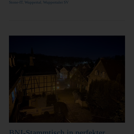
Stone-IT
,
Wuppertal
,
Wuppertaler SV
BNI-Stammtisch in perfekter