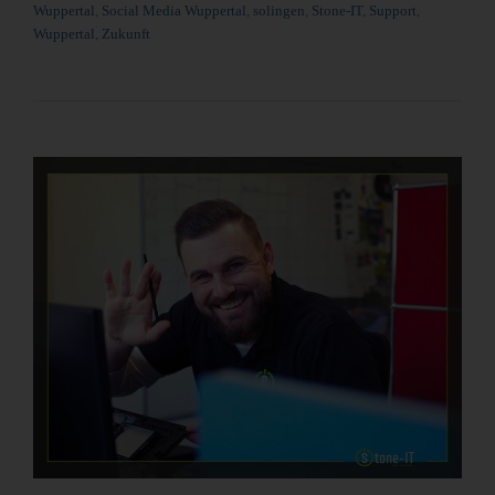
Wuppertal
,
Social Media Wuppertal
,
solingen
,
Stone-IT
,
Support
,
Wuppertal
,
Zukunft