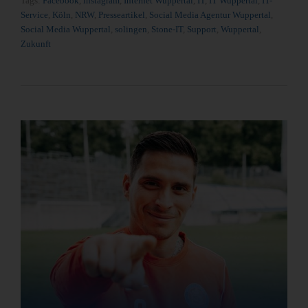
Tags:
Facebook
,
instagram
,
Internet Wuppertal
,
IT
,
IT Wuppertal
,
IT-
Service
,
Köln
,
NRW
,
Presseartikel
,
Social Media Agentur Wuppertal
,
Social Media Wuppertal
,
solingen
,
Stone-IT
,
Support
,
Wuppertal
,
Zukunft