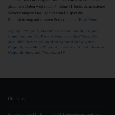
gleich alle Daten weg sind!
Stone-IT bietet dafür externe
Serverlösungen: Dazu gehört zum Beispiel die
Datensicherung auf unseren Servern mit …
Read More
Tags:
Apple Wuppertal
,
Düsseldorf
,
Facebook
,
Fußball
,
instagram
,
Internet Wuppertal
,
IT
,
IT-Service
,
Kampfsportschule Winter
,
Köln
,
News
,
NRW
,
Presseartikel
,
Social Media
,
Social Media Agentur
Wuppertal
,
Social Media Wuppertal
,
Sprockhövel
,
Stone-IT
,
Teamgeist
,
Wuppertaler Sportverein
,
Wuppertaler SV
Über uns
Wir sind Stone-IT : Ein junges IT-Unternehmen, welches