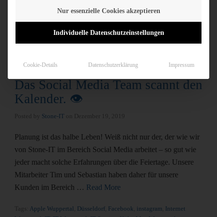
Nur essenzielle Cookies akzeptieren
Individuelle Datenschutzeinstellungen
Cookie-Details
Datenschutzerklärung
Impressum
Das Social Media Team scannt den
Kalender. 👁
Posted by
Stone-IT
on
Dezember 19, 2019
Planung ist das halbe Leben! Weiß nicht nur der, der wie wir
von Stone-IT im Bereich Social Media arbeitet – so gut wie
jeder macht solche Erfahrungen über die Feiertage. Unsere
Mitarbeiter Tim und Sebastian haben daher für unsere
Kunden im Bereich …
Read More
Tags:
Apple Wuppertal
,
Düsseldorf
,
Facebook
,
instagram
,
Internet