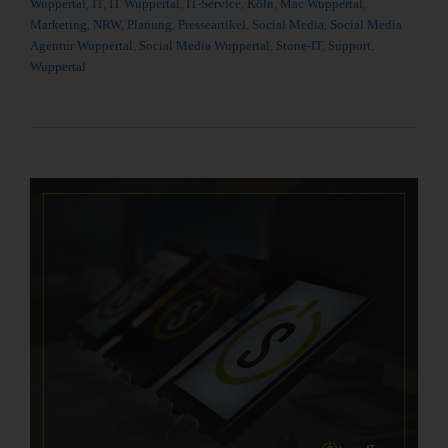
Wuppertal
,
IT
,
IT Wuppertal
,
IT-Service
,
Köln
,
Mac Wuppertal
,
Marketing
,
NRW
,
Planung
,
Presseartikel
,
Social Media
,
Social Media
Agentur Wuppertal
,
Social Media Wuppertal
,
Stone-IT
,
Support
,
Wuppertal