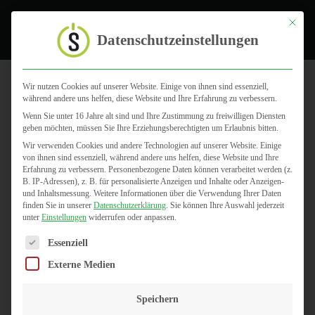
Toggle
Mit dies
Datenschutzeinstellungen
Wir nutzen Cookies auf unserer Website. Einige von ihnen sind essenziell,
während andere uns helfen, diese Website und Ihre Erfahrung zu verbessern.
Social Media
Wenn Sie unter 16 Jahre alt sind und Ihre Zustimmung zu freiwilligen Diensten
geben möchten, müssen Sie Ihre Erziehungsberechtigten um Erlaubnis bitten.
Wir verwenden Cookies und andere Technologien auf unserer Website. Einige
von ihnen sind essenziell, während andere uns helfen, diese Website und Ihre
Erfahrung zu verbessern.
Personenbezogene Daten können verarbeitet werden (z.
B. IP-Adressen), z. B. für personalisierte Anzeigen und Inhalte oder Anzeigen-
und Inhaltsmessung.
Weitere Informationen über die Verwendung Ihrer Daten
finden Sie in unserer
Datenschutzerklärung
.
Sie können Ihre Auswahl jederzeit
unter
Einstellungen
widerrufen oder anpassen.
Es folgt eine Liste der Service-Gruppen, für die eine Einwilligun
Essenziell
Externe Medien
Speichern