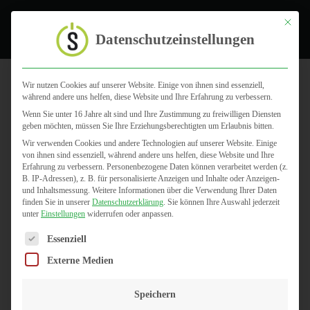
Toggle
Mit dies
Datenschutzeinstellungen
Wir nutzen Cookies auf unserer Website. Einige von ihnen sind essenziell,
während andere uns helfen, diese Website und Ihre Erfahrung zu verbessern.
Ausbildung
Wenn Sie unter 16 Jahre alt sind und Ihre Zustimmung zu freiwilligen Diensten
geben möchten, müssen Sie Ihre Erziehungsberechtigten um Erlaubnis bitten.
Wir verwenden Cookies und andere Technologien auf unserer Website. Einige
von ihnen sind essenziell, während andere uns helfen, diese Website und Ihre
Erfahrung zu verbessern.
Personenbezogene Daten können verarbeitet werden (z.
B. IP-Adressen), z. B. für personalisierte Anzeigen und Inhalte oder Anzeigen-
und Inhaltsmessung.
Weitere Informationen über die Verwendung Ihrer Daten
finden Sie in unserer
Datenschutzerklärung
.
Sie können Ihre Auswahl jederzeit
unter
Einstellungen
widerrufen oder anpassen.
Es folgt eine Liste der Service-Gruppen, für die eine Einwilligun
Essenziell
Externe Medien
Speichern