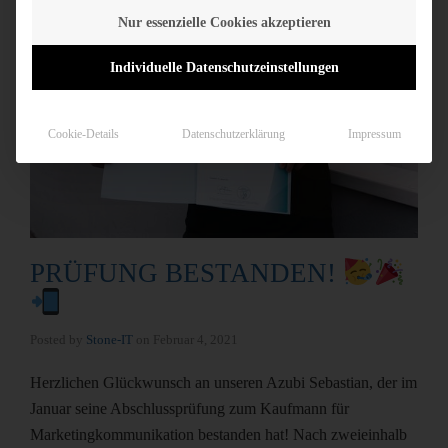
Nur essenzielle Cookies akzeptieren
Individuelle Datenschutzeinstellungen
Cookie-Details
Datenschutzerklärung
Impressum
PRÜFUNG BESTANDEN!
Posted by
Stone-IT
on
Februar 4, 2021
Herzlichen Glückwunsch an unseren Azubi Sebastian, der im
Januar seine Abschlussprüfung zum Kaufmann für
Marketingkommunikation bestanden hat! Nach zweieinhalb