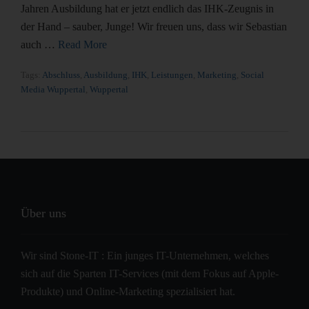
Jahren Ausbildung hat er jetzt endlich das IHK-Zeugnis in
der Hand – sauber, Junge! Wir freuen uns, dass wir Sebastian
auch …
Read More
Tags:
Abschluss
,
Ausbildung
,
IHK
,
Leistungen
,
Marketing
,
Social
Media Wuppertal
,
Wuppertal
Über uns
Wir sind Stone-IT : Ein junges IT-Unternehmen, welches
sich auf die Sparten IT-Services (mit dem Fokus auf Apple-
Produkte) und Online-Marketing spezialisiert hat.