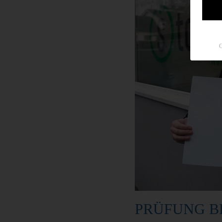
C
PRÜFUNG B