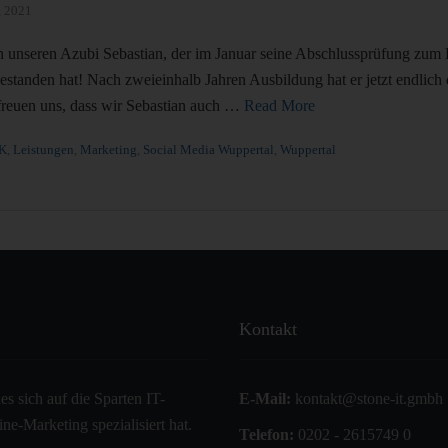
, 2021
 unseren Azubi Sebastian, der im Januar seine Abschlussprüfung zum
tanden hat! Nach zweieinhalb Jahren Ausbildung hat er jetzt endlich
freuen uns, dass wir Sebastian auch …
Read More
K
,
Leistungen
,
Marketing
,
Social Media Wuppertal
,
Wuppertal
Kontakt
s sich auf die Sparten IT-
E-Mail:
kontakt@stone-it.gmbh
e-Marketing spezialisiert hat.
Telefon:
0202 - 2615749 0