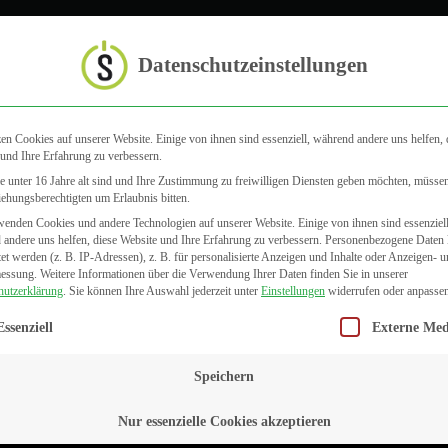
Startseite
Datenschutzeinstellungen
en Cookies auf unserer Website. Einige von ihnen sind essenziell, während andere uns helfen, 
IHK
und Ihre Erfahrung zu verbessern.
 unter 16 Jahre alt sind und Ihre Zustimmung zu freiwilligen Diensten geben möchten, müsse
iehungsberechtigten um Erlaubnis bitten.
enden Cookies und andere Technologien auf unserer Website. Einige von ihnen sind essenziell
andere uns helfen, diese Website und Ihre Erfahrung zu verbessern.
Personenbezogene Daten
tet werden (z. B. IP-Adressen), z. B. für personalisierte Anzeigen und Inhalte oder Anzeigen- 
messung.
Weitere Informationen über die Verwendung Ihrer Daten finden Sie in unserer
hutzerklärung
.
Sie können Ihre Auswahl jederzeit unter
Einstellungen
widerrufen oder anpassen
gt eine Liste der Service-Gruppen, für die eine Einwilligung erteilt we
Essenziell
Externe Med
Speichern
Nur essenzielle Cookies akzeptieren