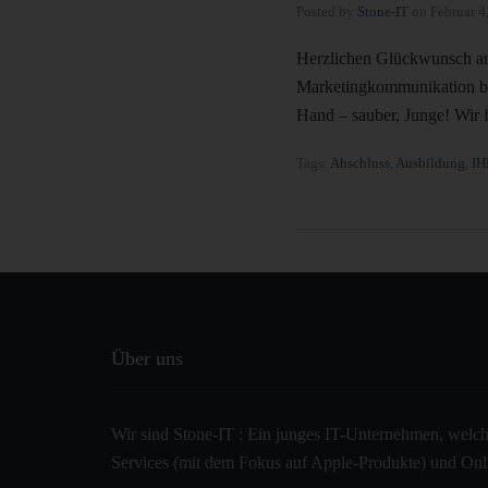
Posted by
Stone-IT
on
Februar 4
Herzlichen Glückwunsch an
Marketingkommunikation bes
Hand – sauber, Junge! Wir 
Tags:
Abschluss
,
Ausbildung
,
IH
Über uns
Wir sind Stone-IT : Ein junges IT-Unternehmen, welche
Services (mit dem Fokus auf Apple-Produkte) und Onlin