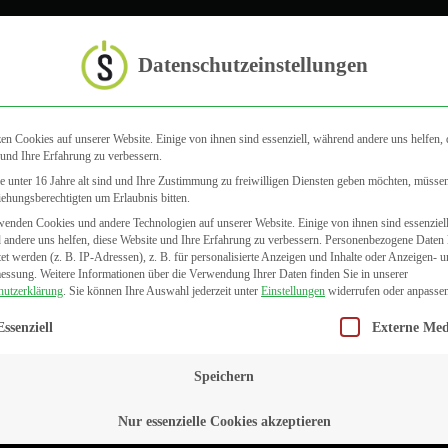
Startseite
Datenschutzeinstellungen
en Cookies auf unserer Website. Einige von ihnen sind essenziell, während andere uns helfen, 
Datenschutz
und Ihre Erfahrung zu verbessern.
 unter 16 Jahre alt sind und Ihre Zustimmung zu freiwilligen Diensten geben möchten, müsse
iehungsberechtigten um Erlaubnis bitten.
enden Cookies und andere Technologien auf unserer Website. Einige von ihnen sind essenziell
andere uns helfen, diese Website und Ihre Erfahrung zu verbessern.
Personenbezogene Daten
tet werden (z. B. IP-Adressen), z. B. für personalisierte Anzeigen und Inhalte oder Anzeigen- 
messung.
Weitere Informationen über die Verwendung Ihrer Daten finden Sie in unserer
hutzerklärung
.
Sie können Ihre Auswahl jederzeit unter
Einstellungen
widerrufen oder anpassen
gt eine Liste der Service-Gruppen, für die eine Einwilligung erteilt we
Essenziell
Externe Med
Speichern
Nur essenzielle Cookies akzeptieren