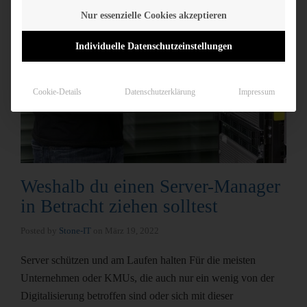
Nur essenzielle Cookies akzeptieren
Individuelle Datenschutzeinstellungen
Cookie-Details
Datenschutzerklärung
Impressum
Weshalb du einen Server-Manager
in Betracht ziehen solltest
Posted by
Stone-IT
on
März 19, 2022
Server schützen und am Laufen halten Für die meisten
Unternehmen oder KMUs, die auch nur ein wenig von der
Digitalisierung betroffen sind oder sich mit dieser