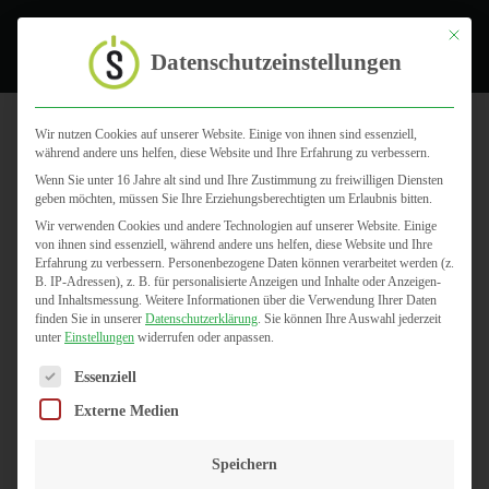
Toggle
Mit dies
Datenschutzeinstellungen
Wir nutzen Cookies auf unserer Website. Einige von ihnen sind essenziell,
während andere uns helfen, diese Website und Ihre Erfahrung zu verbessern.
server
Wenn Sie unter 16 Jahre alt sind und Ihre Zustimmung zu freiwilligen Diensten
geben möchten, müssen Sie Ihre Erziehungsberechtigten um Erlaubnis bitten.
Wir verwenden Cookies und andere Technologien auf unserer Website. Einige
von ihnen sind essenziell, während andere uns helfen, diese Website und Ihre
Erfahrung zu verbessern.
Personenbezogene Daten können verarbeitet werden (z.
B. IP-Adressen), z. B. für personalisierte Anzeigen und Inhalte oder Anzeigen-
und Inhaltsmessung.
Weitere Informationen über die Verwendung Ihrer Daten
finden Sie in unserer
Datenschutzerklärung
.
Sie können Ihre Auswahl jederzeit
unter
Einstellungen
widerrufen oder anpassen.
Es folgt eine Liste der Service-Gruppen, für die eine Einwilligun
Essenziell
Externe Medien
Speichern