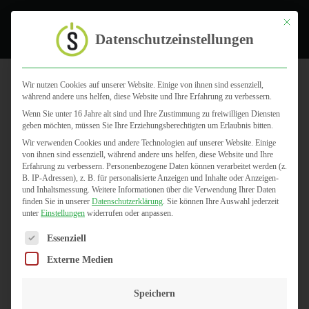
Toggle
Mit dies
Datenschutzeinstellungen
Wir nutzen Cookies auf unserer Website. Einige von ihnen sind essenziell,
während andere uns helfen, diese Website und Ihre Erfahrung zu verbessern.
Serverlösungen
Wenn Sie unter 16 Jahre alt sind und Ihre Zustimmung zu freiwilligen Diensten
geben möchten, müssen Sie Ihre Erziehungsberechtigten um Erlaubnis bitten.
Wir verwenden Cookies und andere Technologien auf unserer Website. Einige
von ihnen sind essenziell, während andere uns helfen, diese Website und Ihre
Erfahrung zu verbessern.
Personenbezogene Daten können verarbeitet werden (z.
B. IP-Adressen), z. B. für personalisierte Anzeigen und Inhalte oder Anzeigen-
und Inhaltsmessung.
Weitere Informationen über die Verwendung Ihrer Daten
finden Sie in unserer
Datenschutzerklärung
.
Sie können Ihre Auswahl jederzeit
unter
Einstellungen
widerrufen oder anpassen.
Es folgt eine Liste der Service-Gruppen, für die eine Einwilligun
Essenziell
Externe Medien
Speichern