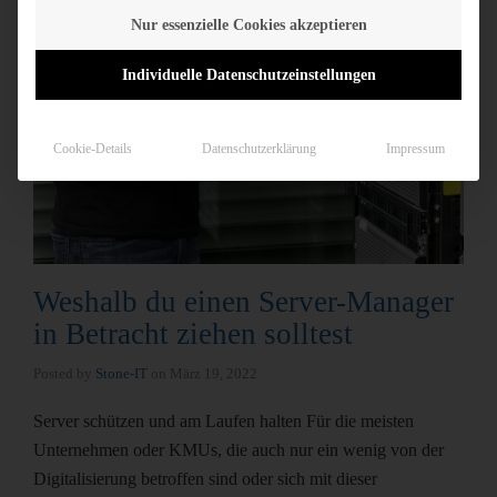
Nur essenzielle Cookies akzeptieren
Individuelle Datenschutzeinstellungen
Cookie-Details
Datenschutzerklärung
Impressum
Weshalb du einen Server-Manager
in Betracht ziehen solltest
Posted by
Stone-IT
on
März 19, 2022
Server schützen und am Laufen halten Für die meisten
Unternehmen oder KMUs, die auch nur ein wenig von der
Digitalisierung betroffen sind oder sich mit dieser