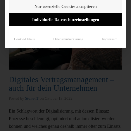
Nur essenzielle Cookies akzeptieren
Individuelle Datenschutzeinstellungen
Cookie-Details
Datenschutzerklärung
Impressum
Digitales Vertragsmanagement –
auch für dein Unternehmen
Posted by
Stone-IT
on
Oktober 13, 2022
Ein Schlagwort der Digitalisierung, mit dessen Einsatz
Prozesse beschleunigt, optimiert und automatisiert werden
können und welches genau deshalb immer öfter zum Einsatz