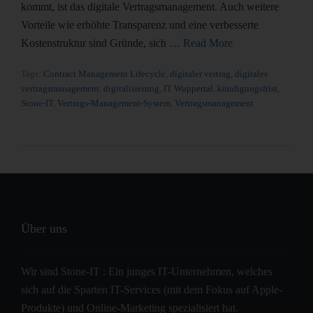
kommt, ist das digitale Vertragsmanagement. Auch weitere
Vorteile wie erhöhte Transparenz und eine verbesserte
Kostenstruktur sind Gründe, sich …
Read More
Tags:
Contract Management Lifecycle
,
digitaler vertrag
,
digitales
vertragsmanagement
,
digitalisierung
,
IT Wuppertal
,
kündigungsfrist
,
Stone-IT
,
Vertrags-Management-System
,
Vertragsmanagement
Über uns
Wir sind Stone-IT : Ein junges IT-Unternehmen, welches
sich auf die Sparten IT-Services (mit dem Fokus auf Apple-
Produkte) und Online-Marketing spezialisiert hat.