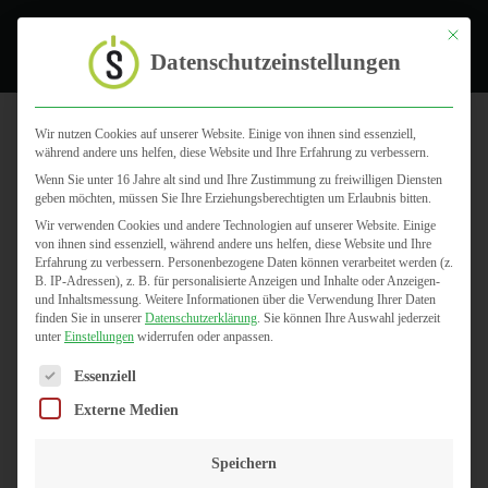
Toggle
Mit dies
Datenschutzeinstellungen
Wir nutzen Cookies auf unserer Website. Einige von ihnen sind essenziell,
während andere uns helfen, diese Website und Ihre Erfahrung zu verbessern.
Vertrags-
Wenn Sie unter 16 Jahre alt sind und Ihre Zustimmung zu freiwilligen Diensten
geben möchten, müssen Sie Ihre Erziehungsberechtigten um Erlaubnis bitten.
Management-
Wir verwenden Cookies und andere Technologien auf unserer Website. Einige
von ihnen sind essenziell, während andere uns helfen, diese Website und Ihre
Erfahrung zu verbessern.
Personenbezogene Daten können verarbeitet werden (z.
System
B. IP-Adressen), z. B. für personalisierte Anzeigen und Inhalte oder Anzeigen-
und Inhaltsmessung.
Weitere Informationen über die Verwendung Ihrer Daten
finden Sie in unserer
Datenschutzerklärung
.
Sie können Ihre Auswahl jederzeit
unter
Einstellungen
widerrufen oder anpassen.
Es folgt eine Liste der Service-Gruppen, für die eine Einwilligun
Essenziell
Externe Medien
Speichern