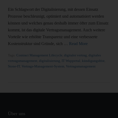
Ein Schlagwort der Digitalisierung, mit dessen Einsatz
Prozesse beschleunigt, optimiert und automatisiert werden
können und welches genau deshalb immer öfter zum Einsatz
kommt, ist das digitale Vertragsmanagement. Auch weitere
Vorteile wie erhöhte Transparenz und eine verbesserte
Kostenstruktur sind Gründe, sich …
Read More
Tags:
Contract Management Lifecycle
,
digitaler vertrag
,
digitales
vertragsmanagement
,
digitalisierung
,
IT Wuppertal
,
kündigungsfrist
,
Stone-IT
,
Vertrags-Management-System
,
Vertragsmanagement
Über uns